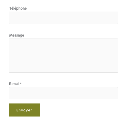
E
Téléphone
-
m
a
i
l
Message
N
o
m
*
E-mail
*
Envoyer